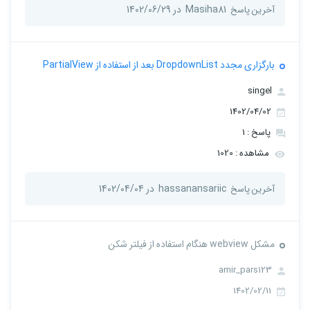
Masiha81
در 1402/06/29
آخرین پاسخ
بارگزاری مجدد DropdownList بعد از استفاده از PartialView
singel
1402/04/02
پاسخ : 1
مشاهده : 1020
hassanansariic
در 1402/04/04
آخرین پاسخ
مشکل webview هنگام استفاده از فیلتر شکن
amir_pars123
1402/02/11