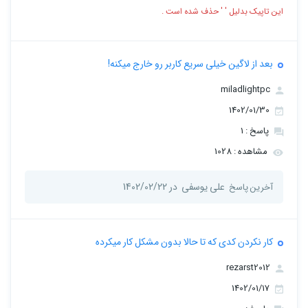
این تاپیک بدلیل ' ' حذف شده است .
بعد از لاگین خیلی سریع کاربر رو خارج میکنه!
miladlightpc
1402/01/30
پاسخ : 1
مشاهده : 1028
علی یوسفی
در 1402/02/22
آخرین پاسخ
کار نکردن کدی که تا حالا بدون مشکل کار میکرده
rezarst2012
1402/01/17