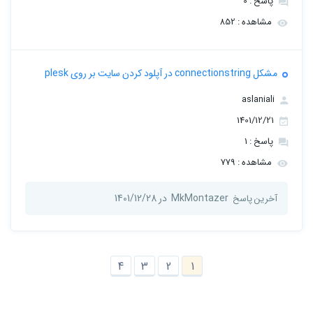
پاسخ : 0
مشاهده : 852
مشکل connectionstring در آپلود کردن سایت بر روی plesk
aslaniali
1401/12/21
پاسخ : 1
مشاهده : 779
MkMontazer
در 1401/12/28
آخرین پاسخ
4
3
2
1