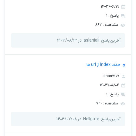
1403/06/19
پاسخ : 1
مشاهده : 893
aslaniali
در 1403/08/13
آخرین پاسخ
حذف Index از url ها
iman7107
1403/05/02
پاسخ : 1
مشاهده : 720
Hellgate
در 1403/07/08
آخرین پاسخ