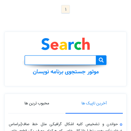
1
آخرین تاپیک ها
محبوب ترین ها
حواندن و تشخیص کلیه اشکال گرافیکی مثل خط صاف(براساس
ضخامت)؛مربع؛مستطیل؛اشکال خاص که هرکدام معرف یک قطعه خاص