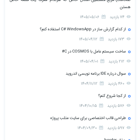
هستن
74 بازدید
1405/05/06
از کدام گزارش ساز در C# WindowsApp استفاده کنم؟
173 بازدید
1405/04/12
ساخت سیستم عامل با COSMOS در C#
212 بازدید
1405/04/01
سوال درباره IDE برنامه نویسی اندروید
460 بازدید
1404/11/12
از کجا شروع کنم؟
576 بازدید
1404/10/15
طراحی قالب اختصاصی برای سایت متلب پروژه
597 بازدید
1404/09/30