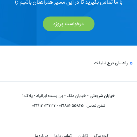
با ما تماس بگیرید تا در این مسیر همراهتان باشیم :)
درخواست پروژه
راهنمای درج تبلیغات
خیابان شریعتی - خیابان ملک - بن بست ایرانیاد - پلاک 1
تلفن تماس : 02188455865 - 02191303737
گت ورک
تاپلرن
تماس با ما
درباره ما