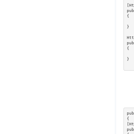
[Ht
pub
{  

   
}

Htt
pub
{ 

   
}

pub
{ 

[Ht
pub