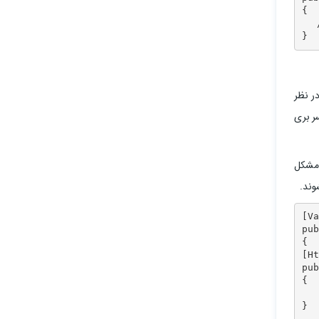
{ 

   
}
حال در نظر
کار حصوله سر بری
د Post میباشد. امادر واقع مشکل
[Va
pub
{

[Ht
pub
{ 

   
}
