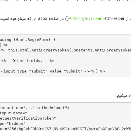
AntiForgeryToken
() در صفحه aspx ای که میخواهید امن
using (Html.BeginForm())

{ %> 

<%: this.Html.AntiForgeryToken(Constants.AntiForgeryToken
 <%-- Other fields. --%>

 <input type="submit" value="Submit" /><% } %>
د میکنیم:
rm action="..." method="post">  

input name="

equestVerificationToken"

pe="hidden" 

ue="J56khgCvbE3bVcsCSZkNVuH9Cclm9SSIT/ywruFsXEgmV8CL2eW5