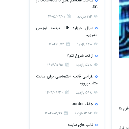
ساخت سیستم عامل با COSMOS در
C#
214 بازدید
1405/04/01
سوال درباره IDE برنامه نویسی
اندروید
460 بازدید
1404/11/12
از کجا شروع کنم؟
578 بازدید
1404/10/15
طراحی قالب اختصاصی برای سایت
متلب پروژه
598 بازدید
1404/09/30
جذف border
اخل فرم ها
1352 بازدید
1404/05/21
قالب های سایت
ید سرور باید قرار