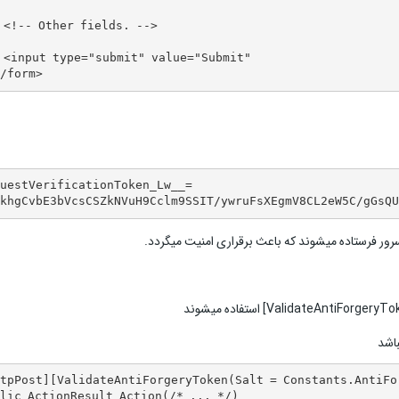
 <!-- Other fields. -->

 <input type="submit" value="Submit" 

/form>
uestVerificationToken_Lw__=

khgCvbE3bVcsCSZkNVuH9Cclm9SSIT/ywruFsXEgmV8CL2eW5C/gGsQU
 سرور فرستاده میشوند که باعث برقراری امنیت میگردد.
tpPost][ValidateAntiForgeryToken(Salt = Constants.AntiFor
lic ActionResult Action(/* ... */)
