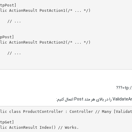
tpPost]

lic ActionResult PostAction1(/* ... */)  

    // ... 

pPost] 

lic ActionResult PostAction2(/* ... */)   

    // ...  

tp:
lic class ProductController : Controller // Many [Validat
tpGet]

lic ActionResult Index() // Works.
