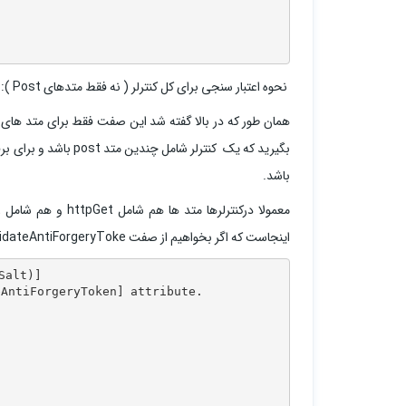
نحوه اعتبار سنجی برای کل کنترلر ( نه فقط متدهای Post ):
باشد.
اینجاست که اگر بخواهیم از صفت ValidateAntiForgeryToke در بالای کنترلر استفاده کنیم این صفت از سمت متدهای Get نامعتبر شناخته میشوند.
alt)]

AntiForgeryToken] attribute.
