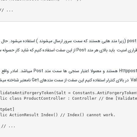
// ...

همان طور که در بالا گفته شد این صفت فقط برای متد های post (زیرا متد هایی هستند که سمت سرور ارسال میشوند ) استفاده میشود. 
بگیرید که یک کنترلر شامل چندین متد post باشد و برای برقراری امنیت باید بالای هر متد Post از این صفت استفاده کنیم که شاید 
معمولا درکنترلرها متد ها هم شامل httpGet و هم شامل Httppost هستند و معمولا اعتبار سنجی ها سمت مت
lidateAntiForgeryToken(Salt = Constants.AntiForgeryTokenS
lic class ProductController : Controller // One [Validate
tpGet]  

lic ActionResult Index() // Index() cannot work.

 // ...   
