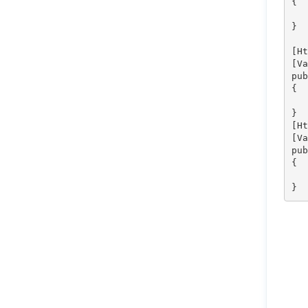
{   
   
}

[Ht
[Va
pub
{  

   
}

[Ht
[Va
pub
{  

   
}