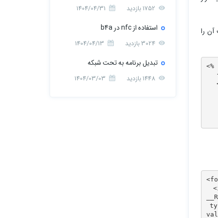
1752 بازدید
1404/04/31
استفاده از nfc در b4a
یت آن را
3024 بازدید
1404/04/13
تبدیل برنامه به تحت شبکه
<% 
   
1448 بازدید
1404/03/03
   
   
   
<fo
  <
__R
 ty
val