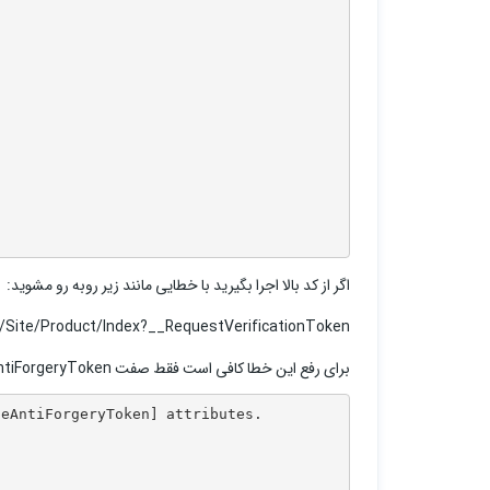
اگر از کد بالا اجرا بگیرید با خطایی مانند زیر روبه رو مشوید:
//Site/Product/Index?__RequestVerificationToken=???
برای رفع این خطا کافی است فقط صفت ValidateAntiForgeryToken را در بالای هر متد Post اعمال کنیم:
eAntiForgeryToken] attributes.
