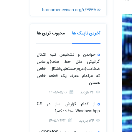
barnamenevisan.org/r/3635
آخرین تاپیک ها
محبوب ترین ها
حواندن و تشخیص کلیه اشکال
گرافیکی مثل خط صاف(براساس
ضخامت)؛مربع؛مستطیل؛اشکال خاص
که هرکدام معرف یک قطعه خاص
هستن
76 بازدید
1405/05/06
از کدام گزارش ساز در C#
WindowsApp استفاده کنم؟
174 بازدید
1405/04/12