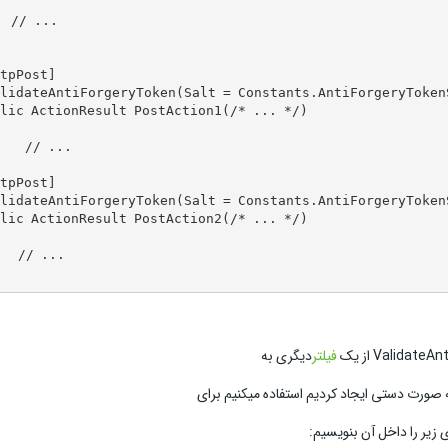


  // ...  

tpPost]  

lidateAntiForgeryToken(Salt = Constants.AntiForgeryTokenS
lic ActionResult PostAction1(/* ... */) 

    // ...

tpPost]  

lidateAntiForgeryToken(Salt = Constants.AntiForgeryTokenS
lic ActionResult PostAction2(/* ... */)  

   // ...  

فیلتر
دیگری به
 زیر را داخل آن بنویسیم: