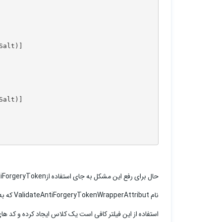
alt)]

alt)] 

حال برای رفع این مشکل به جای استفاده ازValidateAntiForgeryToken از یک
نام ValidateAntiForgeryTokenWrapperAttribut که به صورت دستی ایجاد کردیم استفاده میکنیم برای
استفاده از این فیلتر کافی است یک کلاس ایجاد کرده و کد های