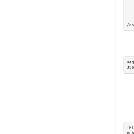
   
   
/><
Req
J56
[Ht
pub