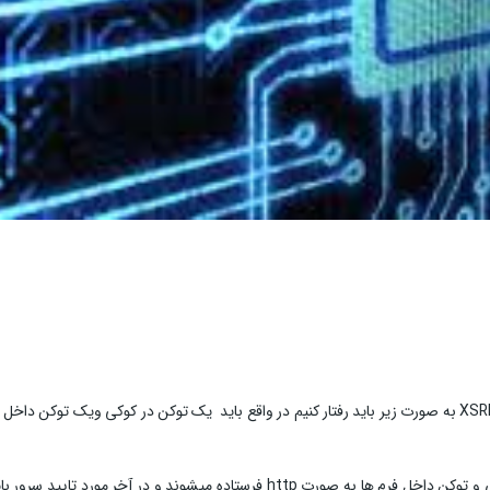
برای امنیت در صفحات وب و جلوگیری از حملات CSRF, یا XSRF به صورت زیر باید رفتار کنیم در واقع باید یک توکن در کوکی ویک توکن د
و هنگامی که کاربر دکمه ثبت را انتخاب کرد توکن داخل کوکی و توکن داخل فرم ها به صورت http فرستاده میشوند و در آخر مورد تای