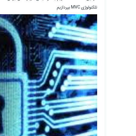
تلکنولوژی MVC بپردازیم