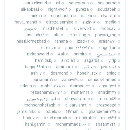
sara.alivand
ail
yonesmgo
hajahamd
ali-abbasi
night-wolf
pyreza
soudabeh
hirkan
shashasha
salehi
elyastm
havij_mahdi
alireza samiee
zizi2016
media
moosavi
silverwolf
milad.hatefi
مهدی
asajadi84
aliii
erfanking
payam_mg
hasti.lornezhad
rahana
izadi64
arash872
felfelrize
phonix292317
kingerfan
احمد سليمي
samiroj
ali#
mrkanworld
hamidsbj
alivblan
asgarbs
y.rlp
juve2008
نرگس
amirapex
dragon96nfs
ashlly
desmond
hosein_rcx
eniac
parsman71
zahawi20
serious-hamed
sdana
mahdi1378
mamad022
ehsan519
rezashams7373
moham41
smrd1377
mamad61
shayanstatic
امیر مهدی حسینی
mohsenshafaghi
alidarvish64
arezooazd
jamalimkd
robelc
64mahi
ghandehari777
hadi-z
azad moradi
miladmk
milad619
hani.gamini
mohammadali66
ehsan3244