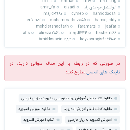
m.h.r
salinas
mtv
hamidhg
ابوالفضل موحدی راد
aizadi
amir_fa
majid-1980
cymeb
hamiddoosti
erfanzf
mohammadreza55
hamidjeddy
mehdiershadfath
faramarzi
jaafar
ahs
alireza786t
majid1234
hashemi66
AmirHossein1383
keyvanrsgis9246103
در صورتی که در رابطه با این مقاله سوالی دارید، در
تاپیک های انجمن
مطرح کنید
دانلود کتاب کامل آموزش برنامه نویسی اندروید به زبان فارسی
دانلود کتاب کامل اموزش اندروید
دانلود اموزش اندروید
اموزش اندروید به زبان فارسی
کتاب آموزش اندروید