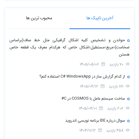
آخرین تاپیک ها
محبوب ترین ها
حواندن و تشخیص کلیه اشکال گرافیکی مثل خط صاف(براساس
ضخامت)؛مربع؛مستطیل؛اشکال خاص که هرکدام معرف یک قطعه خاص
هستن
70 بازدید
1405/05/06
از کدام گزارش ساز در C# WindowsApp استفاده کنم؟
171 بازدید
1405/04/12
ساخت سیستم عامل با COSMOS در C#
206 بازدید
1405/04/01
سوال درباره IDE برنامه نویسی اندروید
458 بازدید
1404/11/12