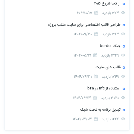
از کجا شروع کنم؟
573 بازدید
1404/10/15
طراحی قالب اختصاصی برای سایت متلب پروژه
593 بازدید
1404/09/30
جذف border
1349 بازدید
1404/05/21
قالب های سایت
1749 بازدید
1404/04/31
استفاده از nfc در b4a
3020 بازدید
1404/04/13
تبدیل برنامه به تحت شبکه
1444 بازدید
1404/03/03