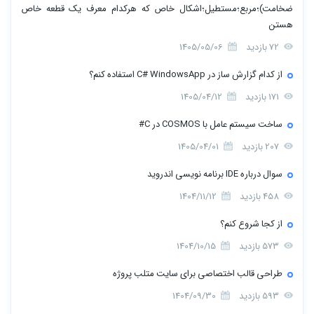
ضخامت)؛مربع؛مستطیل؛اشکال خاص که هرکدام معرف یک قطعه خاص
هستن
72 بازدید
1405/05/06
از کدام گزارش ساز در C# WindowsApp استفاده کنم؟
171 بازدید
1405/04/12
ساخت سیستم عامل با COSMOS در C#
207 بازدید
1405/04/01
سوال درباره IDE برنامه نویسی اندروید
458 بازدید
1404/11/12
از کجا شروع کنم؟
573 بازدید
1404/10/15
طراحی قالب اختصاصی برای سایت متلب پروژه
593 بازدید
1404/09/30