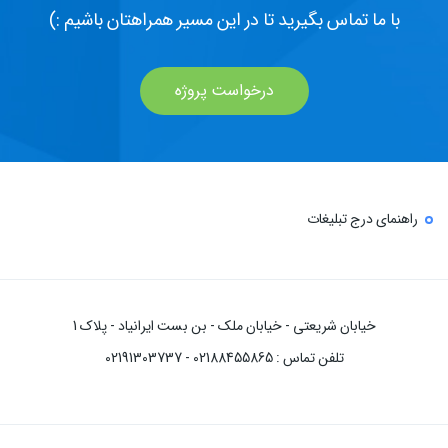
با ما تماس بگیرید تا در این مسیر همراهتان باشیم :)
درخواست پروژه
راهنمای درج تبلیغات
خیابان شریعتی - خیابان ملک - بن بست ایرانیاد - پلاک 1
تلفن تماس : 02188455865 - 02191303737