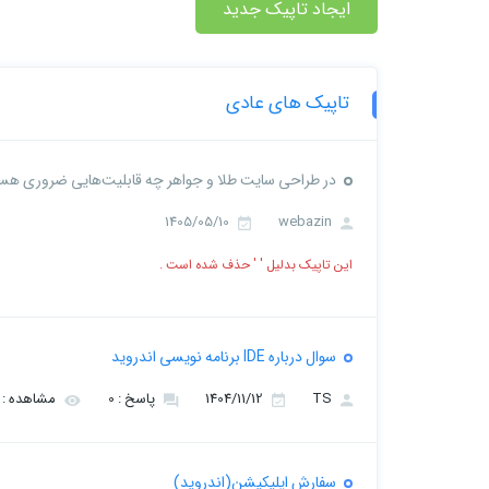
ایجاد تاپیک جدید
تاپیک های عادی
در طراحی سایت طلا و جواهر چه قابلیت‌هایی ضروری هس
1405/05/10
webazin
این تاپیک بدلیل ' ' حذف شده است .
سوال درباره IDE برنامه نویسی اندروید
TS
1404/11/12
پاسخ : 0
مشاهده : 460
سفارش اپلیکیشن(اندروید)