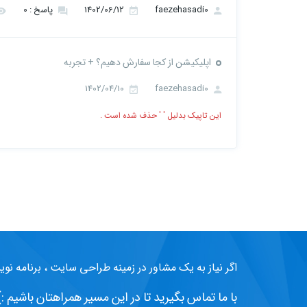
faezehasadi0
1402/06/12
پاسخ : 0
اپلیکیشن از کجا سفارش دهیم؟ + تجربه
1402/04/10
faezehasadi0
این تاپیک بدلیل ' ' حذف شده است .
اگر نیاز به یک مشاور در زمینه طراحی سایت ، برنامه نوی
با ما تماس بگیرید تا در این مسیر همراهتان باشیم :)