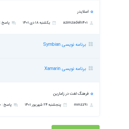
اسلایدر
azimzadeh1401
یکشنبه 18 دی 1401
پاسخ : 1
برنامه نویسی Symbian
برنامه نویسی Xamarin
فرهنگ لغت در زامارین
mmzz91
پنجشنبه 24 شهریور 1401
پاسخ : 0