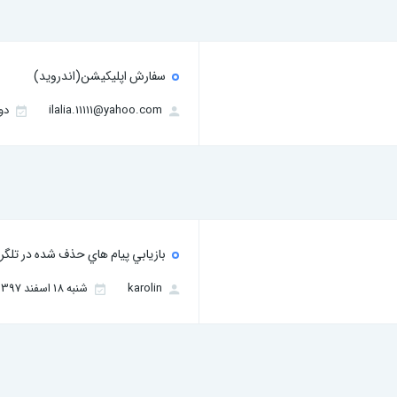
سفارش اپلیکیشن(اندروید)
ilalia.11111@yahoo.com
دوشنبه 2
بازيابي پيام هاي حذف شده در تلگرا
karolin
شنبه 18 اسفند 1397