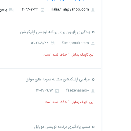
ilalia.11111@yahoo.com
1404/02/22
پاسخ :
یادگیری پایتون برای برنامه نویسی اپلیکیشن
1402/09/22
Simapourkaram
این تاپیک بدلیل ' ' حذف شده است .
طراحی اپلیکیشن مشابه نمونه های موفق
1402/09/17
faezehasadi0
این تاپیک بدلیل ' ' حذف شده است .
مسیر یادگیری برنامه نویسی موبایل