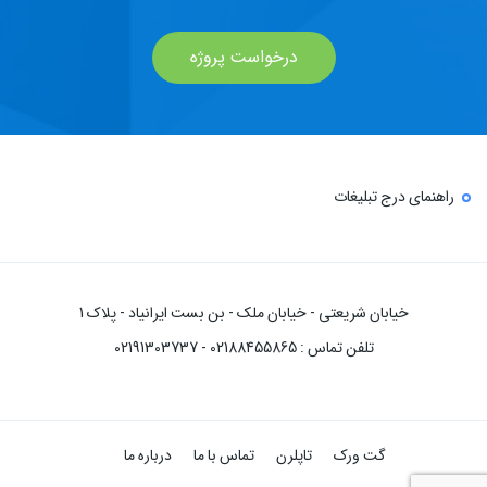
درخواست پروژه
راهنمای درج تبلیغات
خیابان شریعتی - خیابان ملک - بن بست ایرانیاد - پلاک 1
تلفن تماس : 02188455865 - 02191303737
گت ورک
تاپلرن
تماس با ما
درباره ما