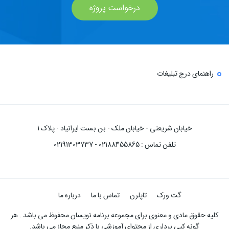
درخواست پروژه
راهنمای درج تبلیغات
خیابان شریعتی - خیابان ملک - بن بست ایرانیاد - پلاک 1
تلفن تماس : 02188455865 - 02191303737
گت ورک
تاپلرن
تماس با ما
درباره ما
کلیه حقوق مادی و معنوی برای مجموعه برنامه نویسان محفوظ می باشد . هر
گونه کپی برداری از محتوای آموزشی با ذکر منبع مجاز می باشد.