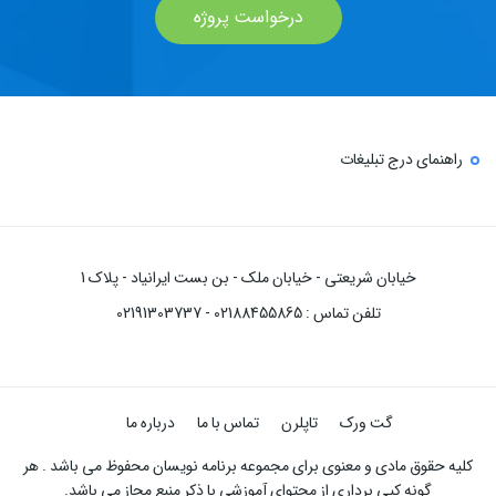
درخواست پروژه
راهنمای درج تبلیغات
خیابان شریعتی - خیابان ملک - بن بست ایرانیاد - پلاک 1
تلفن تماس : 02188455865 - 02191303737
گت ورک
تاپلرن
تماس با ما
درباره ما
کلیه حقوق مادی و معنوی برای مجموعه برنامه نویسان محفوظ می باشد . هر
گونه کپی برداری از محتوای آموزشی با ذکر منبع مجاز می باشد.