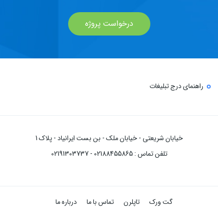
درخواست پروژه
راهنمای درج تبلیغات
خیابان شریعتی - خیابان ملک - بن بست ایرانیاد - پلاک 1
تلفن تماس : 02188455865 - 02191303737
گت ورک
تاپلرن
تماس با ما
درباره ما