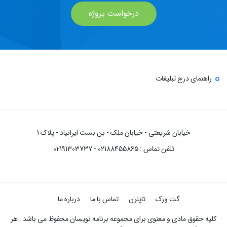
درخواست پروژه
راهنمای درج تبلیغات
خیابان شریعتی - خیابان ملک - بن بست ایرانیاد - پلاک 1
تلفن تماس : 02188455865 - 02191303737
گت ورک
تاپلرن
تماس با ما
درباره ما
کلیه حقوق مادی و معنوی برای مجموعه برنامه نویسان محفوظ می باشد . هر