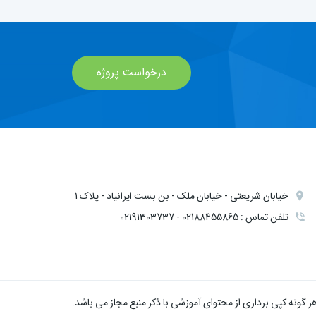
درخواست پروژه
خیابان شریعتی - خیابان ملک - بن بست ایرانیاد - پلاک 1
تلفن تماس : 02188455865 - 02191303737
گونه کپی برداری از محتوای آموزشی با ذکر منبع مجاز می باشد.