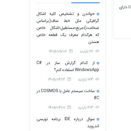
در این مقاله ما می خواهیم یک C# Code Editor (ویرایشگر کد در سی شارپ) ایجاد کنیم. این C# Code Editor دارای
حواندن و تشخیص کلیه اشکال
گرافیکی مثل خط صاف(براساس
ضخامت)؛مربع؛مستطیل؛اشکال خاص
که هرکدام معرف یک قطعه خاص
هستن
76 بازدید
1405/05/06
از کدام گزارش ساز در C#
WindowsApp استفاده کنم؟
173 بازدید
1405/04/12
ساخت سیستم عامل با COSMOS در
C#
213 بازدید
1405/04/01
سوال درباره IDE برنامه نویسی
اندروید