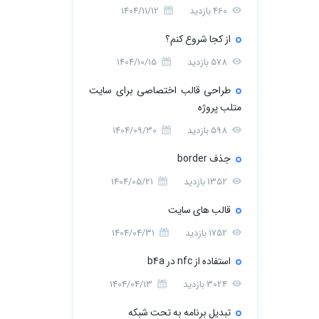
460 بازدید
1404/11/12
از کجا شروع کنم؟
578 بازدید
1404/10/15
طراحی قالب اختصاصی برای سایت
متلب پروژه
598 بازدید
1404/09/30
جذف border
1352 بازدید
1404/05/21
قالب های سایت
1752 بازدید
1404/04/31
استفاده از nfc در b4a
3024 بازدید
1404/04/13
تبدیل برنامه به تحت شبکه