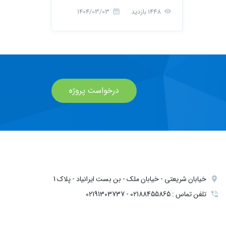
1448 بازدید
1404/03/03
درخواست پروژه
خیابان شریعتی - خیابان ملک - بن بست ایرانیاد - پلاک 1
تلفن تماس : 02188455865 - 02191303737