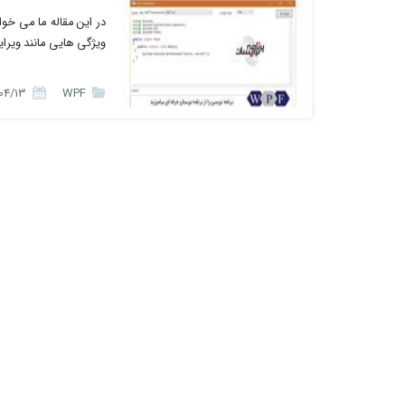
ویژگی هایی مانند ویرایش، کامپایل و uild
1395/04/13
WPF