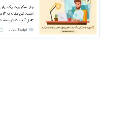
جاوااسکریپت یک زبان 
کامل آنچه که توسعه‌دهنده JS باید بداند
Java Script