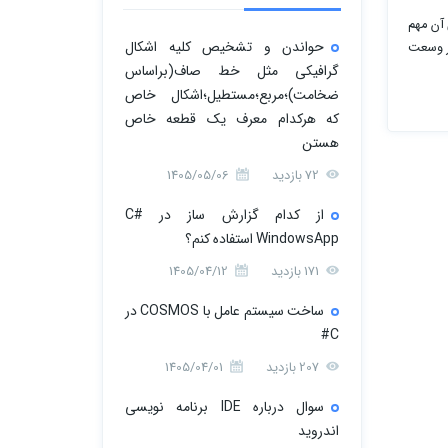
آن مهم
حواندن و تشخیص کلیه اشکال
هیچ وجه بیانگر وسعت
گرافیکی مثل خط صاف(براساس
ضخامت)؛مربع؛مستطیل؛اشکال خاص
که هرکدام معرف یک قطعه خاص
هستن
72 بازدید
1405/05/06
از کدام گزارش ساز در C#
WindowsApp استفاده کنم؟
171 بازدید
1405/04/12
ساخت سیستم عامل با COSMOS در
C#
207 بازدید
1405/04/01
سوال درباره IDE برنامه نویسی
اندروید