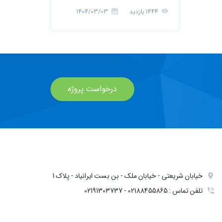
1444 بازدید
1404/03/03
درخواست پروژه
خیابان شریعتی - خیابان ملک - بن بست ایرانیاد - پلاک 1
تلفن تماس : 02188455865 - 02191303737