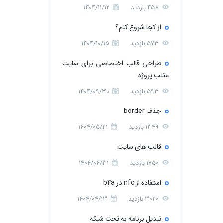
458 بازدید
1404/11/12
از کجا شروع کنم؟
573 بازدید
1404/10/15
طراحی قالب اختصاصی برای سایت
متلب پروژه
593 بازدید
1404/09/30
جذف border
1349 بازدید
1404/05/21
قالب های سایت
1750 بازدید
1404/04/31
استفاده از nfc در b4a
3020 بازدید
1404/04/13
تبدیل برنامه به تحت شبکه