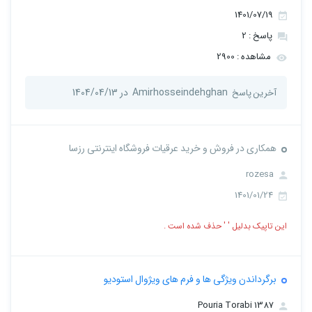
1401/07/19
پاسخ : 2
مشاهده : 2900
Amirhosseindehghan
در 1404/04/13
آخرین پاسخ
همکاری در فروش و خرید عرقیات فروشگاه اینترنتی رزسا
rozesa
1401/01/24
این تاپیک بدلیل ' ' حذف شده است .
برگرداندن ویژگی ها و فرم های ویژوال استودیو
Pouria Torabi 1387