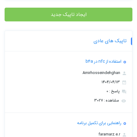
ایجاد تاپیک جدید
تاپیک های عادی
استفاده از nfc در b4a
Amirhosseindehghan
1404/04/13
پاسخ : 0
مشاهده : 3027
راهنمایی برای تکمیل برنامه
faramarz.e.r