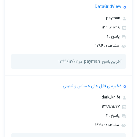
DataGridView
payman
1399/11/28
پاسخ : 1
مشاهده : 1294
payman
در 1399/12/02
آخرین پاسخ
ذخیره ی فایل های حساس و امنیتی
dark_knife
1399/11/27
پاسخ : 2
مشاهده : 1630