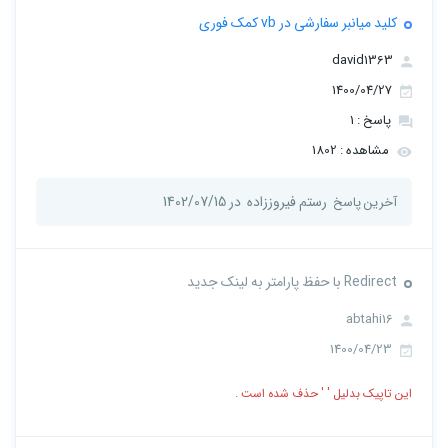
کلید میانبر سفارشی در vb کمک فوری
david1363
1400/04/27
پاسخ : 1
مشاهده : 1802
رستم فیروززاده
در 1402/07/15
آخرین پاسخ
Redirect با حفظ پارامتر به لینک جدید
abtahi16
1400/04/23
این تاپیک بدلیل ' ' حذف شده است .