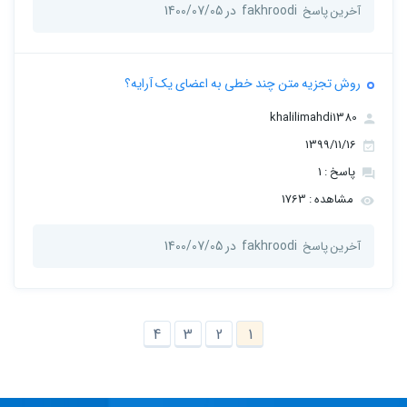
fakhroodi
در 1400/07/05
آخرین پاسخ
روش تجزیه متن چند خطی به اعضای یک آرایه؟
khalilimahdi1380
1399/11/16
پاسخ : 1
مشاهده : 1763
fakhroodi
در 1400/07/05
آخرین پاسخ
4
3
2
1