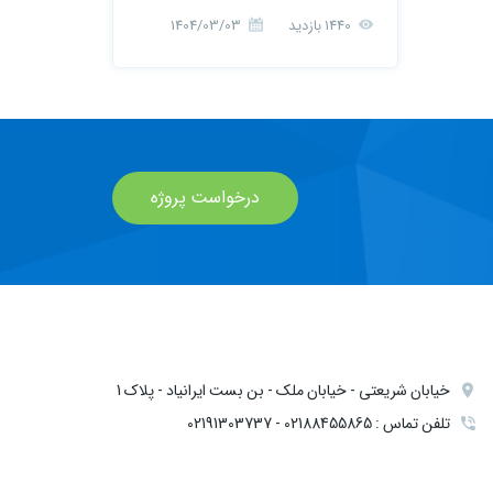
1440 بازدید
1404/03/03
درخواست پروژه
خیابان شریعتی - خیابان ملک - بن بست ایرانیاد - پلاک 1
تلفن تماس : 02188455865 - 02191303737