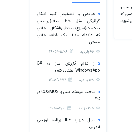
ی سئو و
حواندن و تشخیص کلیه اشکال
کسی که
گرافیکی مثل خط صاف(براساس
‌شوید،
ضخامت)؛مربع؛مستطیل؛اشکال خاص
که هرکدام معرف یک قطعه خاص
هستن
66 بازدید
1405/05/06
از کدام گزارش ساز در C#
WindowsApp استفاده کنم؟
169 بازدید
1405/04/12
ساخت سیستم عامل با COSMOS در
C#
205 بازدید
1405/04/01
سوال درباره IDE برنامه نویسی
اندروید