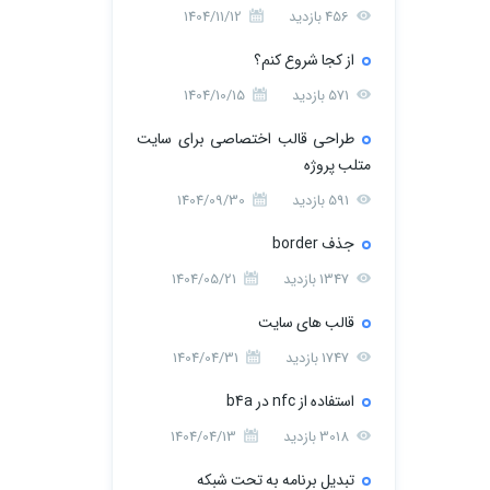
456 بازدید
1404/11/12
از کجا شروع کنم؟
571 بازدید
1404/10/15
طراحی قالب اختصاصی برای سایت
متلب پروژه
591 بازدید
1404/09/30
جذف border
1347 بازدید
1404/05/21
قالب های سایت
1747 بازدید
1404/04/31
استفاده از nfc در b4a
3018 بازدید
1404/04/13
تبدیل برنامه به تحت شبکه