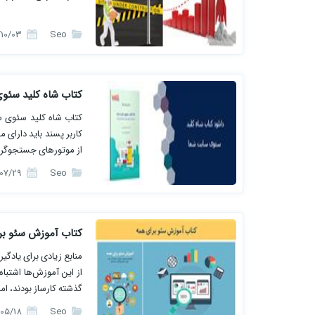
1396/10/03
Seo
کتاب ﺷﺎه ﮐﻠﯿﺪ ﺳﺌﻮ
کتاب ﺷﺎه ﮐﻠﯿﺪ ﺳﺌﻮی 
ﮐﺎرﺑﺮ ﭘﺴﻨﺪ ﺑﺎﯾﺪ دارای ﻣ
از ﻣﻮﺗﻮرﻫﺎی ﺟﺴﺘﺠﻮﮔﺮ و
1396/07/29
Seo
کتاب آموزش سئو بر
منابع زیادی برای یادگی
از این آموزش‌ها اشتب
گذشته کارساز بودند، ا
که بروزرسانی شده باشد
1396/05/18
Seo