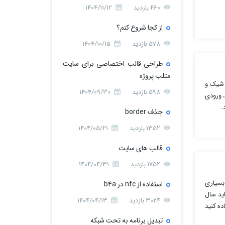
460 بازدید
1404/11/12
از کجا شروع کنم؟
578 بازدید
1404/10/15
طراحی قالب اختصاصی برای سایت
متلب پروژه
 ﺷﯿﮏ و
598 بازدید
1404/09/30
، ورودی
.
جذف border
1352 بازدید
1404/05/21
قالب های سایت
1752 بازدید
1404/04/31
 بسیاری
استفاده از nfc در b4a
ید سال
3024 بازدید
1404/04/13
ده کنید
صفر تا
تبدیل برنامه به تحت شبکه