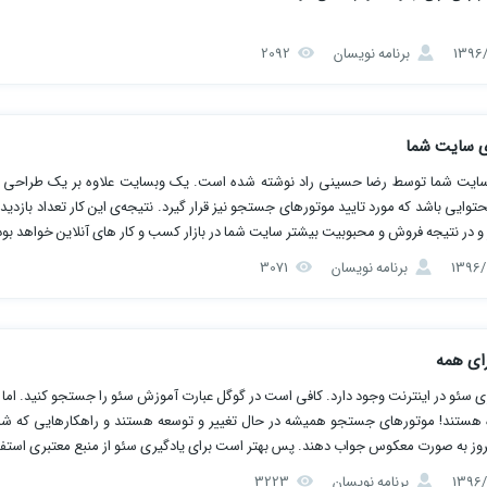
برنامه نویسان
2092
ی ﺳﺎﯾﺖ ﺷﻤﺎ
ﺳﺎﯾﺖ ﺷﻤﺎ توسط رضا حسینی راد نوشته شده است. ﯾﮏ وﺑﺴﺎﯾﺖ ﻋﻼوه ﺑﺮ ﯾﮏ ﻃﺮاﺣﯽ
ﺤﺘﻮاﯾﯽ ﺑﺎﺷﺪ ﮐﻪ ﻣﻮرد ﺗﺎﯾﯿﺪ ﻣﻮﺗﻮرﻫﺎی ﺟﺴﺘﺠﻮ ﻧﯿﺰ ﻗﺮار ﮔﯿﺮد. ﻧﺘﯿﺠﻪ‌ی اﯾﻦ ﮐﺎر ﺗﻌﺪاد ﺑﺎزدﯾﺪ
 در ﻧﺘﯿﺠﻪ ﻓﺮوش و محبوبیت ﺑﯿﺸﺘﺮ ﺳﺎﯾﺖ ﺷﻤﺎ در ﺑﺎزار ﮐﺴﺐ و ﮐﺎر ﻫﺎی آﻧﻼﯾﻦ ﺧﻮاﻫﺪ ﺑﻮد
برنامه نویسان
3071
ای همه
ری سئو در اینترنت وجود دارد. کافی است در گوگل عبارت آموزش سئو را جستجو کنید. اما
اه هستند! موتورهای جستجو همیشه در حال تغییر و توسعه هستند و راهکارهایی که شا
مروز به صورت معکوس جواب دهند. پس بهتر است برای یادگیری سئو از منبع معتبری استفا
. در کتاب آموزش سئو برای همه که توسط سایت جی ادز آماده شده است، می‌توانید از 
برنامه نویسان
3223