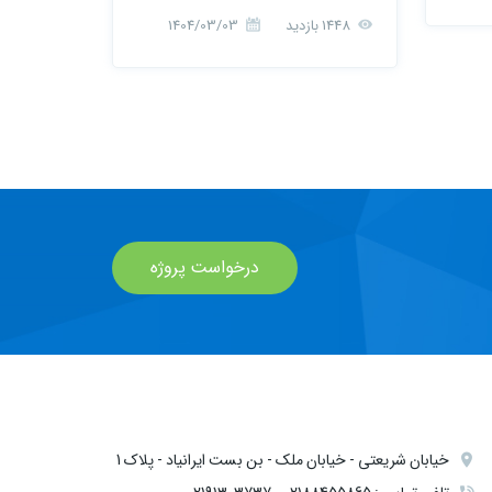
1448 بازدید
1404/03/03
درخواست پروژه
خیابان شریعتی - خیابان ملک - بن بست ایرانیاد - پلاک 1