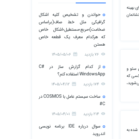
ی بهینه
حواندن و تشخیص کلیه اشکال
شانمان
گرافیکی مثل خط صاف(براساس
ضخامت)؛مربع؛مستطیل؛اشکال خاص
که هرکدام معرف یک قطعه خاص
هستن
76 بازدید
1405/05/06
از کدام گزارش ساز در C#
ی سئو و
WindowsApp استفاده کنم؟
کسی که
‌شوید،
174 بازدید
1405/04/12
ساخت سیستم عامل با COSMOS در
C#
214 بازدید
1405/04/01
سوال درباره IDE برنامه نویسی
 شده به
اندروید