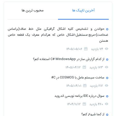
آخرین تاپیک ها
محبوب ترین ها
حواندن و تشخیص کلیه اشکال گرافیکی مثل خط صاف(براساس
ضخامت)؛مربع؛مستطیل؛اشکال خاص که هرکدام معرف یک قطعه خاص
هستن
74 بازدید
1405/05/06
از کدام گزارش ساز در C# WindowsApp استفاده کنم؟
173 بازدید
1405/04/12
ساخت سیستم عامل با COSMOS در C#
212 بازدید
1405/04/01
سوال درباره IDE برنامه نویسی اندروید
460 بازدید
1404/11/12
از کجا شروع کنم؟