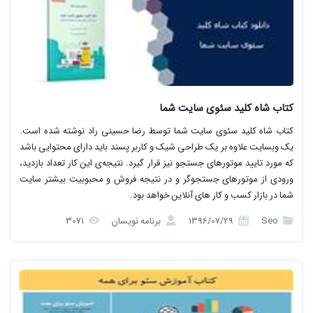
کتاب ﺷﺎه ﮐﻠﯿﺪ ﺳﺌﻮی ﺳﺎﯾﺖ ﺷﻤﺎ
کتاب ﺷﺎه ﮐﻠﯿﺪ ﺳﺌﻮی ﺳﺎﯾﺖ ﺷﻤﺎ توسط رضا حسینی راد نوشته شده است.
ﯾﮏ وﺑﺴﺎﯾﺖ ﻋﻼوه ﺑﺮ ﯾﮏ ﻃﺮاﺣﯽ ﺷﯿﮏ و ﮐﺎرﺑﺮ ﭘﺴﻨﺪ ﺑﺎﯾﺪ دارای ﻣﺤﺘﻮاﯾﯽ ﺑﺎﺷﺪ
ﮐﻪ ﻣﻮرد ﺗﺎﯾﯿﺪ ﻣﻮﺗﻮرﻫﺎی ﺟﺴﺘﺠﻮ ﻧﯿﺰ ﻗﺮار ﮔﯿﺮد. ﻧﺘﯿﺠﻪ‌ی اﯾﻦ ﮐﺎر ﺗﻌﺪاد ﺑﺎزدﯾﺪ،
ورودی از ﻣﻮﺗﻮرﻫﺎی ﺟﺴﺘﺠﻮﮔﺮ و در ﻧﺘﯿﺠﻪ ﻓﺮوش و محبوبیت ﺑﯿﺸﺘﺮ ﺳﺎﯾﺖ
ﺷﻤﺎ در ﺑﺎزار ﮐﺴﺐ و ﮐﺎر ﻫﺎی آﻧﻼﯾﻦ ﺧﻮاﻫﺪ ﺑﻮد.
Seo
1396/07/29
برنامه نویسان
3071