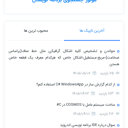
آخرین تاپیک ها
محبوب ترین ها
حواندن و تشخیص کلیه اشکال گرافیکی مثل خط صاف(براساس
ضخامت)؛مربع؛مستطیل؛اشکال خاص که هرکدام معرف یک قطعه خاص
هستن
75 بازدید
1405/05/06
از کدام گزارش ساز در C# WindowsApp استفاده کنم؟
173 بازدید
1405/04/12
ساخت سیستم عامل با COSMOS در C#
212 بازدید
1405/04/01
سوال درباره IDE برنامه نویسی اندروید