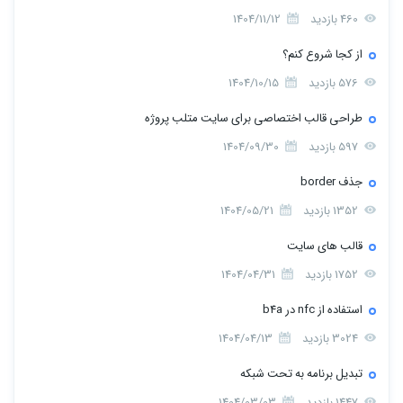
460 بازدید
1404/11/12
از کجا شروع کنم؟
576 بازدید
1404/10/15
طراحی قالب اختصاصی برای سایت متلب پروژه
597 بازدید
1404/09/30
جذف border
1352 بازدید
1404/05/21
قالب های سایت
1752 بازدید
1404/04/31
استفاده از nfc در b4a
3024 بازدید
1404/04/13
تبدیل برنامه به تحت شبکه
1447 بازدید
1404/03/03