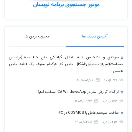
آخرین تاپیک ها
محبوب ترین ها
حواندن و تشخیص کلیه اشکال گرافیکی مثل خط صاف(براساس
ضخامت)؛مربع؛مستطیل؛اشکال خاص که هرکدام معرف یک قطعه خاص
هستن
77 بازدید
1405/05/06
از کدام گزارش ساز در C# WindowsApp استفاده کنم؟
175 بازدید
1405/04/12
ساخت سیستم عامل با COSMOS در C#
215 بازدید
1405/04/01