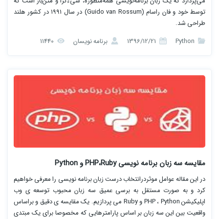
می‌پردازد که یک زبان برنامه‌نویسی همه‌منظوره، شیءگرا و متن‌باز است که
توسط خود و فان راسام (Guido van Rossum) در سال ۱۹۹۱ در کشور هلند
طراحی شد.
Python
1396/12/21
برنامه نویسان
11440
مقایسه سه زبان برنامه نویسی PHP،Ruby و Python
در این مقاله عوامل موثردرانتخاب درست زبان برنامه نویسی را معرفی خواهیم
کرد و به صورت مستقل به برسی عمیق سه زبان محبوب توسعه ی وب
اپلیکیشن PHP ، Python و Ruby می پردازیم. یک مقایسه ی دقیق و براساس
واقعیت بین این سه زبان بر اساس پارامترهایی که مخصوصا برای یک مبتدی