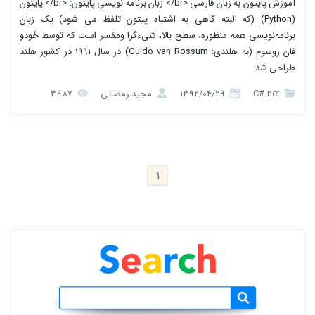
آموزش پایتون به زبان فارسی <br/> زبان برنامه نویسی پایتون: <br/> پایتون
(Python)‏ (که البته گاهی به اشتباه پیتون تلفظ می شود) یک زبان
برنامه‌نویسی همه منظوره، سطح بالا، شیءگرا ومفسر است که توسط خَودو
فان روسوم (به هلندی: Guido van Rossum)‏ در سال ۱۹۹۱ در کشور هلند
طراحی شد.
C#.net
1392/04/29
مجید رمضانی
3987
1