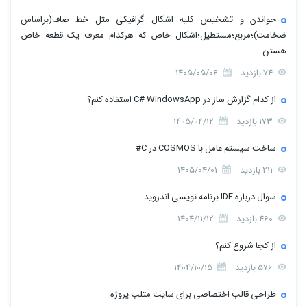
حواندن و تشخیص کلیه اشکال گرافیکی مثل خط صاف(براساس
ضخامت)؛مربع؛مستطیل؛اشکال خاص که هرکدام معرف یک قطعه خاص
هستن
74 بازدید
1405/05/06
از کدام گزارش ساز در C# WindowsApp استفاده کنم؟
173 بازدید
1405/04/12
ساخت سیستم عامل با COSMOS در C#
211 بازدید
1405/04/01
سوال درباره IDE برنامه نویسی اندروید
460 بازدید
1404/11/12
از کجا شروع کنم؟
576 بازدید
1404/10/15
طراحی قالب اختصاصی برای سایت متلب پروژه