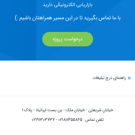
بازاریابی الکترونیکی دارید
با ما تماس بگیرید تا در این مسیر همراهتان باشیم :)
درخواست پروژه
راهنمای درج تبلیغات
خیابان شریعتی - خیابان ملک - بن بست ایرانیاد - پلاک 1
تلفن تماس : 02188455865 - 02191303737